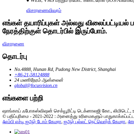
● WEB, VMS மற்றும் ரிமோட் கண்ட்ரோல் (IOS/Android
விசாரணை
விவரம்
எங்கள் தயாரிப்புகள் அல்லது விலைப்பட்டியல
நேரத்திற்குள் தொடர்பில் இருப்போம்.
விசாரணை
தொடர்பு
No.4888, Hunan Rd, Pudong New District, Shanghai
+86-21-58124888
24 மணிநேரம் ஆன்லைன்
global@focusvision.cn
எங்களை பற்றி
ஷாங்காய் ஃபோகஸ்விஷன் செக்யூரிட்டி டெக்னாலஜி கோ., லிமிடெட்,
© பதிப்புரிமை - 2021-2022 : அனைத்து உரிமைகளும் பாதுகாக்கப்பட
4எம்பி எச்டி ஐஆர் டோம் கேமரா
,
ஐஆர் புல்லட் நெட்வொர்க் கேமரா
,
4m