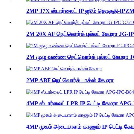
2MP 37X ஸ்டார்லைட் IP ஜூம் தொகுதி-IPZ
2M 20X AF நெட்வொர்க் புல்லட் கேமரா JG-
2M முழு வண்ண நெட்வொர்க் புல்லட் கேமரா J
2MP ABF நெட்வொர்க் பாக்ஸ் கேமரா
4MP ஸ்டார்லைட் LPR IP பெட்டி கேமரா APG
4MP முகம் அடையாளம் காணும் IP பெட்டி க