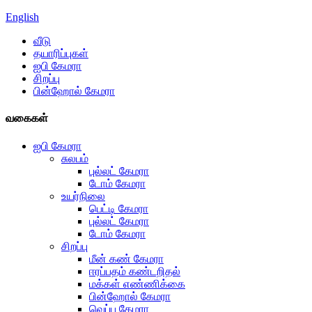
English
வீடு
தயாரிப்புகள்
ஐபி கேமரா
சிறப்பு
பின்ஹோல் கேமரா
வகைகள்
ஐபி கேமரா
சுலபம்
புல்லட் கேமரா
டோம் கேமரா
உயர்நிலை
பெட்டி கேமரா
புல்லட் கேமரா
டோம் கேமரா
சிறப்பு
மீன் கண் கேமரா
ஈரப்பதம் கண்டறிதல்
மக்கள் எண்ணிக்கை
பின்ஹோல் கேமரா
வெப்ப கேமரா