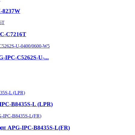
M-8237W
IPC-C7216T
G-IPC-C5262S-U-...
-IPC-B8435S-L (LPR)
ேமரா APG-IPC-B8435S-L(FR)