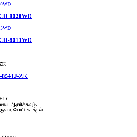
G-CH-8020WD
G-CH-8013WD
C-8541J-ZK
 HLC
ுறையை ஆதரிக்கவும்.
ருவல், கோடு கடத்தல்