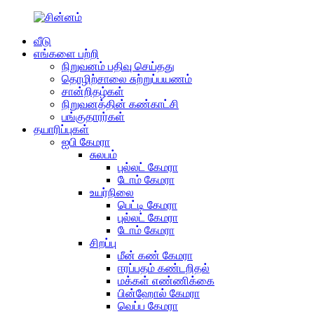
வீடு
எங்களை பற்றி
நிறுவனம் பதிவு செய்தது
தொழிற்சாலை சுற்றுப்பயணம்
சான்றிதழ்கள்
நிறுவனத்தின் கண்காட்சி
பங்குதாரர்கள்
தயாரிப்புகள்
ஐபி கேமரா
சுலபம்
புல்லட் கேமரா
டோம் கேமரா
உயர்நிலை
பெட்டி கேமரா
புல்லட் கேமரா
டோம் கேமரா
சிறப்பு
மீன் கண் கேமரா
ஈரப்பதம் கண்டறிதல்
மக்கள் எண்ணிக்கை
பின்ஹோல் கேமரா
வெப்ப கேமரா