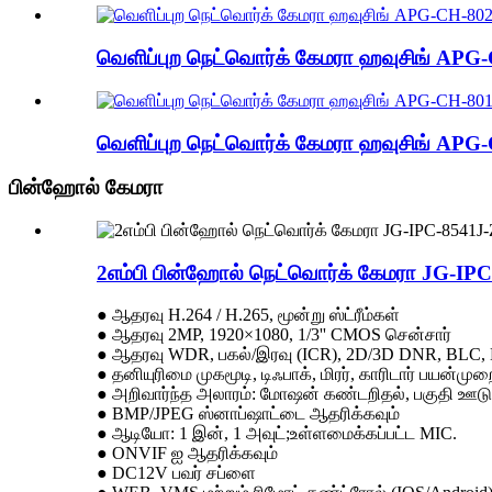
வெளிப்புற நெட்வொர்க் கேமரா ஹவுசிங் AP
வெளிப்புற நெட்வொர்க் கேமரா ஹவுசிங் AP
பின்ஹோல் கேமரா
2எம்பி பின்ஹோல் நெட்வொர்க் கேமரா JG-IP
● ஆதரவு H.264 / H.265, மூன்று ஸ்ட்ரீம்கள்
● ஆதரவு 2MP, 1920×1080, 1/3'' CMOS சென்சார்
● ஆதரவு WDR, பகல்/இரவு (ICR), 2D/3D DNR, BLC,
● தனியுரிமை முகமூடி, டிஃபாக், மிரர், காரிடார் பயன்ம
● அறிவார்ந்த அலாரம்: மோஷன் கண்டறிதல், பகுதி ஊடு
● BMP/JPEG ஸ்னாப்ஷாட்டை ஆதரிக்கவும்
● ஆடியோ: 1 இன், 1 அவுட்;உள்ளமைக்கப்பட்ட MIC.
● ONVIF ஐ ஆதரிக்கவும்
● DC12V பவர் சப்ளை