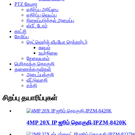
PTZ கேமரா
எதிர்ப்பு அரிப்பை
எதிர்ப்பு வெடிப்பு
நிலைப்படுத்தல் அமைப்பு
ஸ்பீட் டோம்
காட்சி
சேமிப்பு
நெட்வொர்க் வீடியோ ரெக்கார்டர்
சுலபம்
உயர்நிலை
சேவையகம்
பெரிதாக்கு தொகுதி
துணைக்கருவிகள்
அடைப்புக்குறி
வீட்டுவசதி
சக்தி
சிறப்பு தயாரிப்புகள்
4MP 20X IP ஜூம் தொகுதி-IPZM-8420K