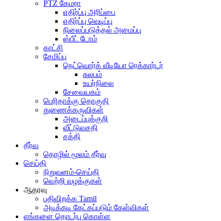
PTZ கேமரா
எதிர்ப்பு அரிப்பை
எதிர்ப்பு வெடிப்பு
நிலைப்படுத்தல் அமைப்பு
ஸ்பீட் டோம்
காட்சி
சேமிப்பு
நெட்வொர்க் வீடியோ ரெக்கார்டர்
சுலபம்
உயர்நிலை
சேவையகம்
பெரிதாக்கு தொகுதி
துணைக்கருவிகள்
அடைப்புக்குறி
வீட்டுவசதி
சக்தி
தீர்வு
தொழில் மூலம் தீர்வு
செய்தி
நிறுவனம்-செய்தி
வெற்றி வழக்குகள்
ஆதரவு
பதிவிறக்க Tamil
அடிக்கடி கேட்கப்படும் கேள்விகள்
எங்களை தொடர்பு கொள்ள