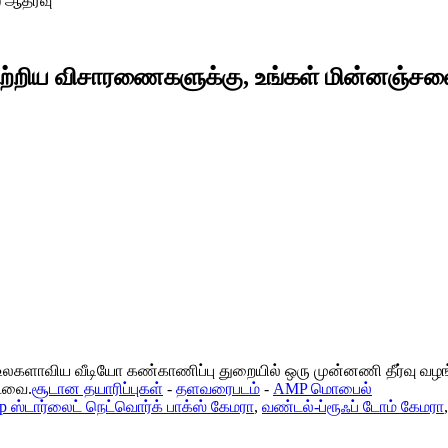
) ஆதரவு
் பற்றிய விசாரணைகளுக்கு, உங்கள் மின்னஞ்சல
 உலகளாவிய வீடியோ கண்காணிப்பு துறையில் ஒரு முன்னணி தீர்வு வழங
்டவை.
சூடான தயாரிப்புகள்
-
தளவரைபடம்
-
AMP மொபைல்
p ஸ்டார்லைட் நெட்வொர்க் பாக்ஸ் கேமரா
,
வண்டல்-ப்ரூஃப் டோம் கேமரா